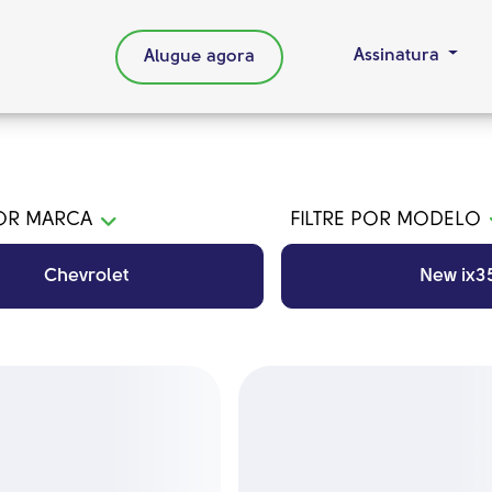
Assinatura
Alugue agora
POR MARCA
FILTRE POR MODELO
Chevrolet
New ix3