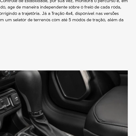
ontrole de Estabilidade, por sua vez, monitora o percurso e, em
ado, age de maneira independente sobre o freio de cada roda,
igindo a trajetória. Já a Tração 4x4, disponível nas versões
om um seletor de terrenos com até 5 modos de tração, além da