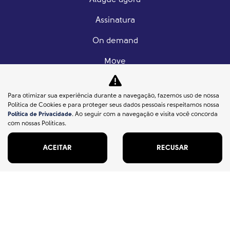
Alugue agora
Assinatura
On demand
Move
Solicite uma visita
Para otimizar sua experiência durante a navegação, fazemos uso de nossa
Política de Cookies e para proteger seus dados pessoais respeitamos nossa
Dúvidas
Política de Privacidade
. Ao seguir com a navegação e visita você concorda
com nossas Políticas.
Quem somos
ACEITAR
RECUSAR
Sobre
Fale conosco
Trabalhe conosco
Política de privacidade