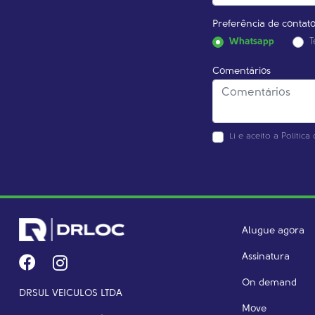
Preferência de contato
Whatsapp
T
Comentários
Li e aceito a
Política
Alugue agora
Assinatura
On demand
DRSUL VEICULOS LTDA
Move