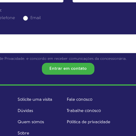
:
elefone
Email
 de Privacidade.
e concordo em receber comunicações da concessionária.
Entrar em contato
Solicite uma visita
Fale conosco
Dúvidas
Trabalhe conosco
Quem somos
Política de privacidade
Sobre