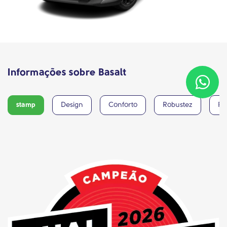
Informações sobre Basalt
stamp
Design
Conforto
Robustez
Pe