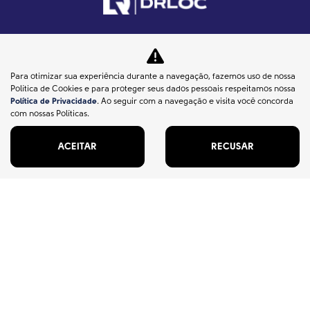
DRSUL VEICULOS LTDA
Para otimizar sua experiência durante a navegação, fazemos uso de nossa
Política de Cookies e para proteger seus dados pessoais respeitamos nossa
CNPJ: 02.847.681/0001-53
Política de Privacidade
. Ao seguir com a navegação e visita você concorda
com nossas Políticas.
Alugue agora
ACEITAR
RECUSAR
Assinatura
On demand
Move
Solicite uma visita
Dúvidas
Quem somos