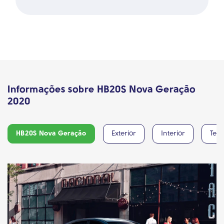
Informações sobre HB20S Nova Geração
2020
HB20S Nova Geração
Exterior
Interior
Tecn